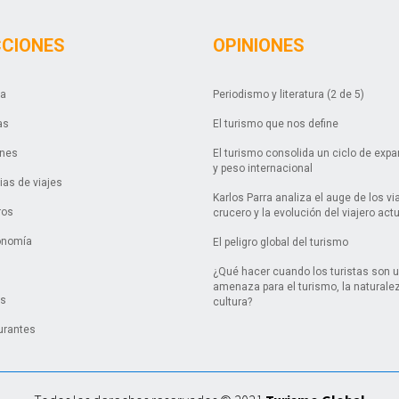
CCIONES
OPINIONES
da
Periodismo y literatura (2 de 5)
as
El turismo que nos define
ones
El turismo consolida un ciclo de exp
y peso internacional
as de viajes
Karlos Parra analiza el auge de los vi
ros
crucero y la evolución del viajero act
onomía
El peligro global del turismo
¿Qué hacer cuando los turistas son 
amenaza para el turismo, la naturalez
es
cultura?
urantes