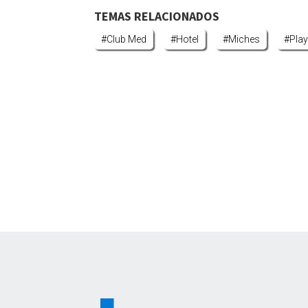
TEMAS RELACIONADOS
#club Med
#hotel
#miches
#pla