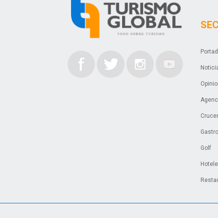
SE
Porta
Notici
Opini
Agenci
Cruce
Gastr
Golf
Hotel
Resta