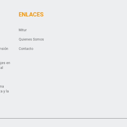
ENLACES
Mitur
Quienes Somos
ansión
Contacto
ajes en
ual
una
a y la