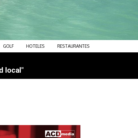
GOLF
HOTELES
RESTAURANTES
d local"