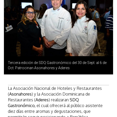
Tercera edición de SDQ Gastronómico del 30 de Sept. al 6 de
Oct. Patrocinan Asonahores y Aderes
La Asociación Nacional de Hoteles y Restaurantes
(
Asonahores
) y la Asociación Dominicana de
Restaurantes (
Aderes
) realizaran
SDQ
Gastronómico,
el cual ofrecerá al público asistente
diez días entre aromas y degustaciones, que