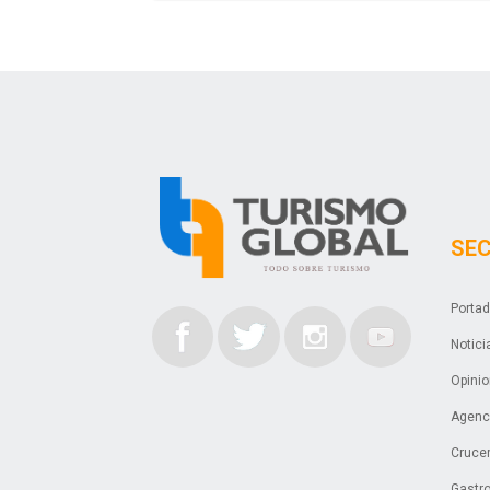
SE
Porta
Notici
Opini
Agenci
Cruce
Gastr