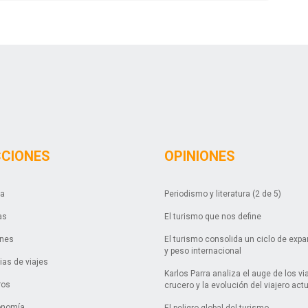
CCIONES
OPINIONES
da
Periodismo y literatura (2 de 5)
as
El turismo que nos define
ones
El turismo consolida un ciclo de exp
y peso internacional
as de viajes
Karlos Parra analiza el auge de los vi
ros
crucero y la evolución del viajero act
onomía