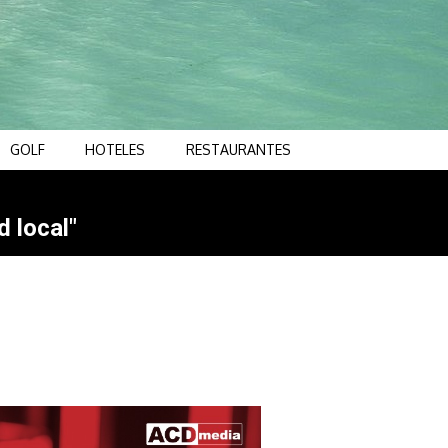
GOLF
HOTELES
RESTAURANTES
d local"