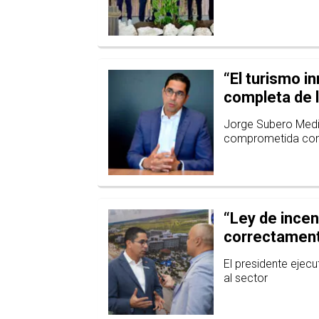
“El turismo i
completa de la
Jorge Subero Medi
comprometida con l
“Ley de incen
correctament
El presidente ejec
al sector