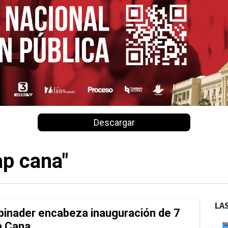
Descargar
ap cana"
LA
binader encabeza inauguración de 7
p Cana