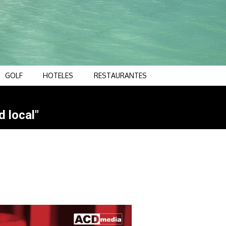
GOLF
HOTELES
RESTAURANTES
d local"