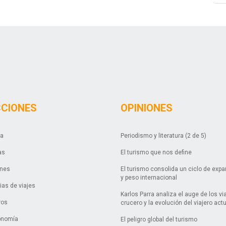
CCIONES
OPINIONES
da
Periodismo y literatura (2 de 5)
as
El turismo que nos define
ones
El turismo consolida un ciclo de exp
y peso internacional
as de viajes
Karlos Parra analiza el auge de los vi
ros
crucero y la evolución del viajero act
onomía
El peligro global del turismo