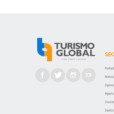
SE
Porta
Notici
Opini
Agenci
Cruce
Gastr