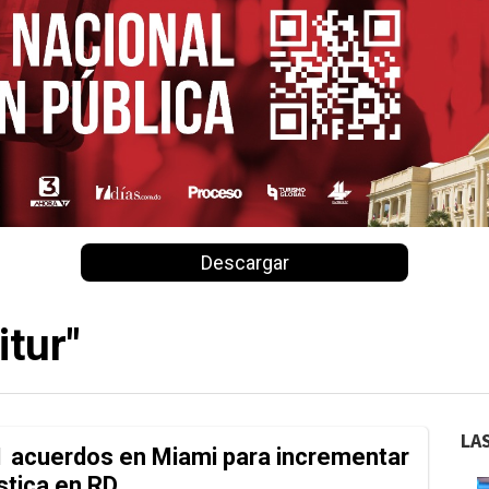
Descargar
tur"
LA
31 acuerdos en Miami para incrementar
ística en RD