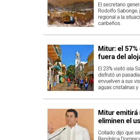
El secretario gener
Rodolfo Sabonge, p
regional a la situ
caribeños.
Mitur: el 57% 
fuera del alo
El 23% visitó isla
disfrutó un pasadía
envuelven a sus vi
aguas cristalinas y 
Mitur emitirá
eliminen el u
Collado dijo que s
República Dominic