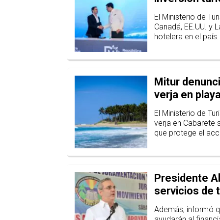
El Ministerio de T
Canadá, EE.UU. y L
hotelera en el país.
Mitur denunci
verja en play
El Ministerio de Tu
verja en Cabarete s
que protege el acc
Presidente A
servicios de t
Además, informó qu
ayudarán al financ