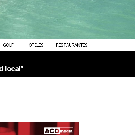
GOLF
HOTELES
RESTAURANTES
d local"