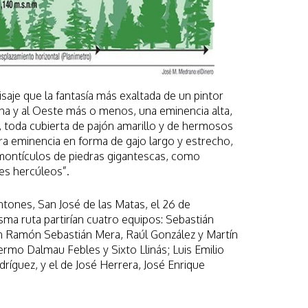
saje que la fantasía más exaltada de un pintor
ha y al Oeste más o menos, una eminencia alta,
 toda cubierta de pajón amarillo y de hermosos
otra eminencia en forma de gajo largo y estrecho,
montículos de piedras gigantescas, como
es hercúleos”.
tones, San José de las Matas, el 26 de
isma ruta partirían cuatro equipos: Sebastián
n Ramón Sebastián Mera, Raúl González y Martín
ermo Dalmau Febles y Sixto Llinás; Luis Emilio
ríguez, y el de José Herrera, José Enrique