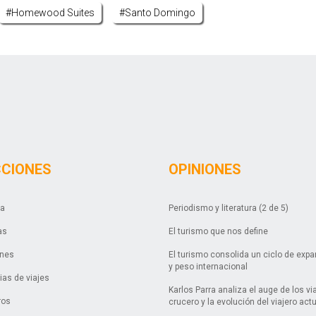
#homewood Suites
#santo Domingo
CCIONES
OPINIONES
da
Periodismo y literatura (2 de 5)
as
El turismo que nos define
ones
El turismo consolida un ciclo de exp
y peso internacional
as de viajes
Karlos Parra analiza el auge de los vi
ros
crucero y la evolución del viajero act