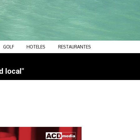
GOLF
HOTELES
RESTAURANTES
d local"