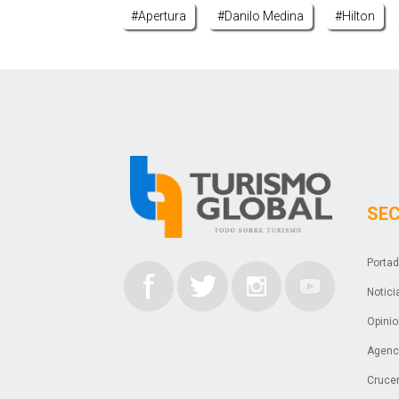
#apertura
#danilo Medina
#hilton
SE
Porta
Notici
Opini
Agenci
Cruce