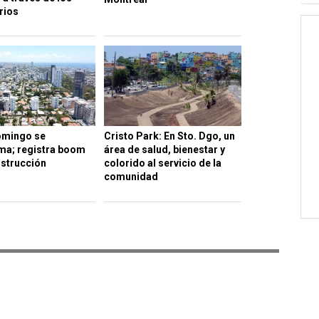
rios
omingo se
Cristo Park: En Sto. Dgo, un
ma; registra boom
área de salud, bienestar y
nstrucción
colorido al servicio de la
comunidad