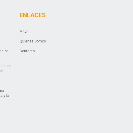
ENLACES
Mitur
Quienes Somos
ansión
Contacto
ajes en
ual
una
a y la