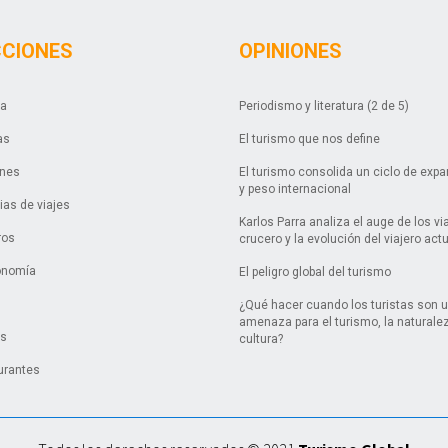
CCIONES
OPINIONES
da
Periodismo y literatura (2 de 5)
as
El turismo que nos define
ones
El turismo consolida un ciclo de exp
y peso internacional
as de viajes
Karlos Parra analiza el auge de los vi
ros
crucero y la evolución del viajero act
onomía
El peligro global del turismo
¿Qué hacer cuando los turistas son 
amenaza para el turismo, la naturalez
es
cultura?
urantes