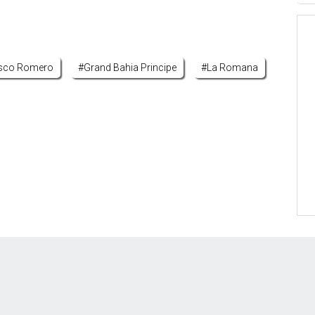
isco Romero
#grand Bahia Principe
#la Romana