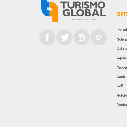
SE
Porta
Notici
Opini
Agenci
Cruce
Gastr
Golf
Hotel
Resta