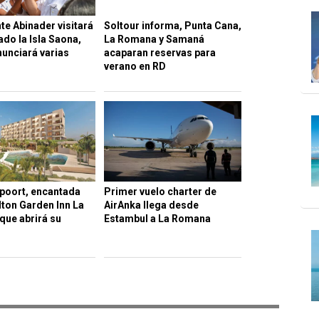
te Abinader visitará
Soltour informa, Punta Cana,
ado la Isla Saona,
La Romana y Samaná
unciará varias
acaparan reservas para
verano en RD
poort, encantada
Primer vuelo charter de
lton Garden Inn La
AirAnka llega desde
ue abrirá su
Estambul a La Romana