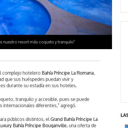
s nuestro resort más coqueto y tranquilo”
del complejo hotelero
Bahía Príncipe La Romana
,
dad que sus huéspedes puedan vivir y
s durante su estadía en sus hoteles.
ueto, tranquilo y accesible, pues se puede
os internacionales diferentes,” agregó.
LA
ra públicos distintos, el
Grand Bahía Príncipe La
Luxury Bahía Príncipe Bouganville
, una oferta de