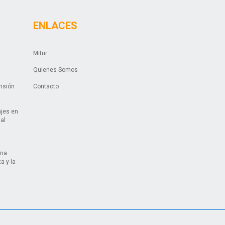
ENLACES
Mitur
Quienes Somos
ansión
Contacto
ajes en
ual
una
a y la