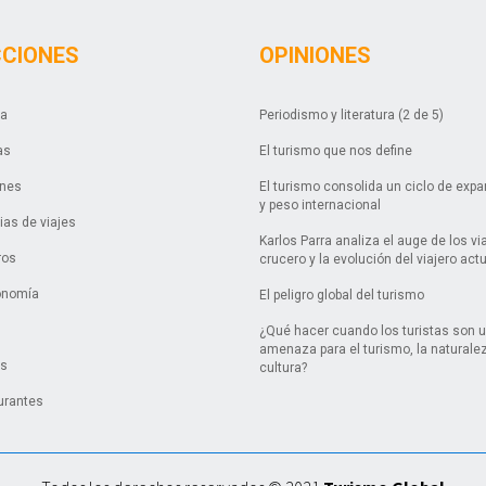
CCIONES
OPINIONES
da
Periodismo y literatura (2 de 5)
as
El turismo que nos define
ones
El turismo consolida un ciclo de exp
y peso internacional
as de viajes
Karlos Parra analiza el auge de los vi
ros
crucero y la evolución del viajero act
onomía
El peligro global del turismo
¿Qué hacer cuando los turistas son 
amenaza para el turismo, la naturalez
es
cultura?
urantes