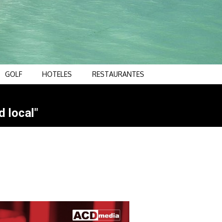
GOLF
HOTELES
RESTAURANTES
d local"