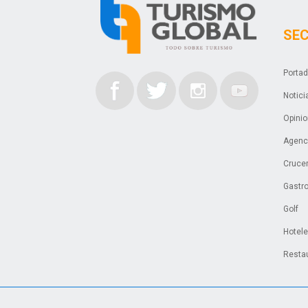
SE
Porta
Notici
Opini
Agenci
Cruce
Gastr
Golf
Hotel
Resta