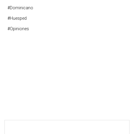
#dominicano
#huesped
#opiniones