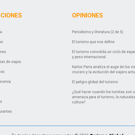
CCIONES
OPINIONES
da
Periodismo y literatura (2 de 5)
as
El turismo que nos define
ones
El turismo consolida un ciclo de exp
y peso internacional
as de viajes
Karlos Parra analiza el auge de los vi
ros
crucero y la evolución del viajero act
onomía
El peligro global del turismo
¿Qué hacer cuando los turistas son 
amenaza para el turismo, la naturalez
es
cultura?
urantes