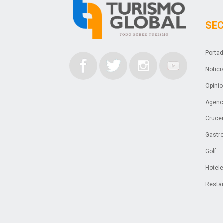
SE
Porta
Notici
Opini
Agenci
Cruce
Gastr
Golf
Hotel
Resta