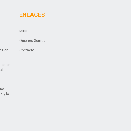
ENLACES
Mitur
Quienes Somos
ansión
Contacto
ajes en
ual
una
a y la