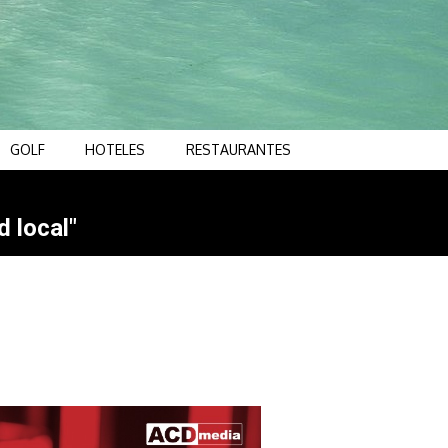
GOLF
HOTELES
RESTAURANTES
d local"