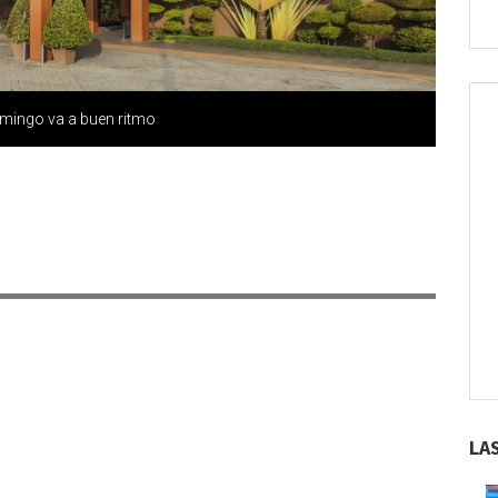
omingo va a buen ritmo
LA