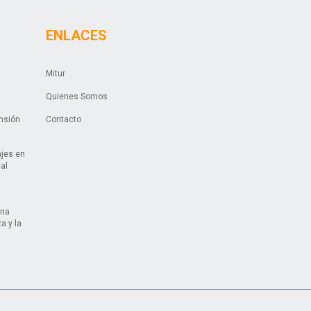
ENLACES
Mitur
Quienes Somos
ansión
Contacto
ajes en
ual
una
a y la