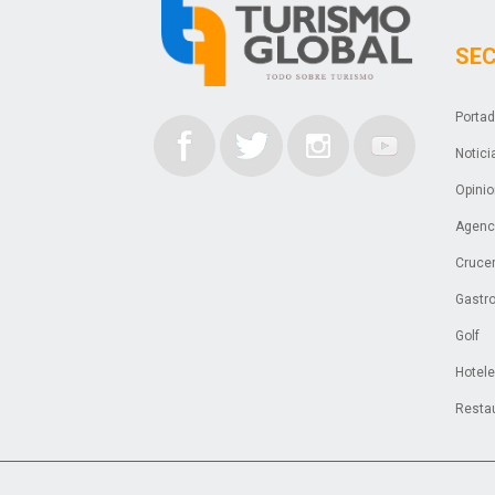
SE
Porta
Notici
Opini
Agenci
Cruce
Gastr
Golf
Hotel
Resta