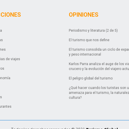
CCIONES
OPINIONES
da
Periodismo y literatura (2 de 5)
as
El turismo que nos define
ones
El turismo consolida un ciclo de exp
y peso internacional
as de viajes
Karlos Parra analiza el auge de los vi
ros
crucero y la evolución del viajero act
onomía
El peligro global del turismo
¿Qué hacer cuando los turistas son 
amenaza para el turismo, la naturalez
es
cultura?
urantes