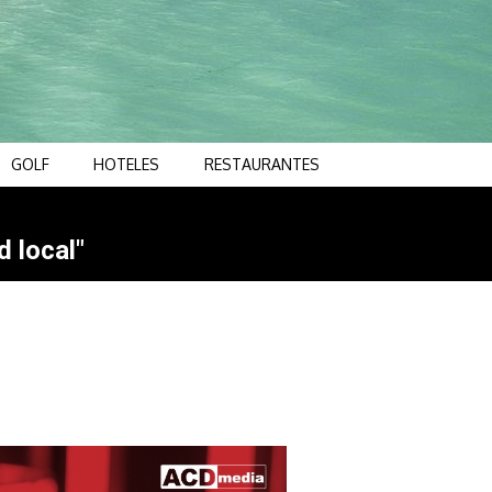
GOLF
HOTELES
RESTAURANTES
d local"