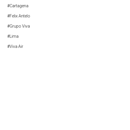
#cartagena
#felix Antelo
#grupo Viva
#lima
#viva Air