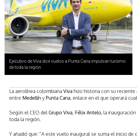
Ejecutivo de Viva dice vuelos a Punta Cana impulsan turismo
de toda la región
La aerolínea colombiana
Viva
hizo historia con su reciente
entre
Medellín
y
Punta Cana
, enlace en el que operará cu
Según el CEO del
Grupo Viva
,
Félix Antelo,
la inauguració
toda la región.
Y añadió que: “A este vuelo inaugural se suma el inicio de