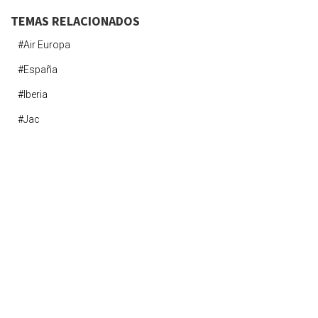
TEMAS RELACIONADOS
#air Europa
#españa
#iberia
#jac