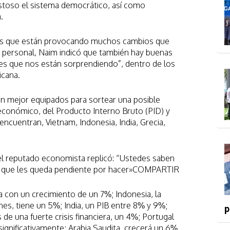
stoso el sistema democrático, así como
.
nas que están provocando muchos cambios que
 personal, Naim indicó que también hay buenas
ses que nos están sorprendiendo”, dentro de los
icana.
n mejor equipados para sortear una posible
económico, del Producto Interno Bruto (PID) y
encuentran, Vietnam, Indonesia, India, Grecia,
el reputado economista replicó: “Ustedes saben
lo que les queda pendiente por hacer»COMPARTIR
a con un crecimiento de un 7%; Indonesia, la
s, tiene un 5%; India, un PIB entre 8% y 9%;
p
de una fuerte crisis financiera, un 4%; Portugal
ignificativamente; Arabia Saudita, crecerá un 6%