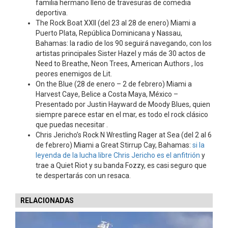
familia hermano lleno de travesuras de comedia
deportiva.
The Rock Boat XXII (del 23 al 28 de enero) Miami a
Puerto Plata, República Dominicana y Nassau,
Bahamas: la radio de los 90 seguirá navegando, con los
artistas principales Sister Hazel y más de 30 actos de
Need to Breathe, Neon Trees, American Authors , los
peores enemigos de Lit.
On the Blue (28 de enero – 2 de febrero) Miami a
Harvest Caye, Belice a Costa Maya, México –
Presentado por Justin Hayward de Moody Blues, quien
siempre parece estar en el mar, es todo el rock clásico
que puedas necesitar .
Chris Jericho’s Rock N Wrestling Rager at Sea (del 2 al 6
de febrero) Miami a Great Stirrup Cay, Bahamas:
si la
leyenda de la lucha libre Chris Jericho es el anfitrión
y
trae a Quiet Riot y su banda Fozzy, es casi seguro que
te despertarás con un resaca.
RELACIONADAS