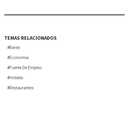
TEMAS RELACIONADOS
#bares
#economia
#fuente De Empleo
#hoteles
#Restaurantes