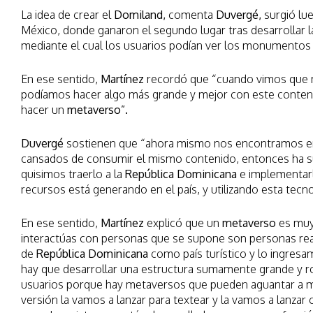
La idea de crear el
Domiland,
comenta
Duvergé,
surgió lue
México, donde ganaron el segundo lugar tras desarrollar 
mediante el cual los usuarios podían ver los monumentos
En ese sentido,
Martínez
recordó que “cuando vimos que 
podíamos hacer algo más grande y mejor con este conte
hacer un
metaverso”.
Duvergé
sostienen que “ahora mismo nos encontramos en
cansados de consumir el mismo contenido, entonces ha 
quisimos traerlo a la
República Dominicana
e implementarl
recursos está generando en el país, y utilizando esta tecn
En ese sentido,
Martínez
explicó que un
metaverso
es muy 
interactúas con personas que se supone son personas re
de
República Dominicana
como país turístico y lo ingres
hay que desarrollar una estructura sumamente grande y r
usuarios porque hay metaversos que pueden aguantar a mil
versión la vamos a lanzar para textear y la vamos a lanzar