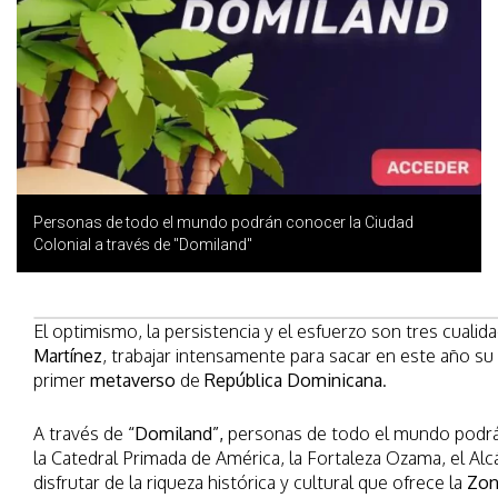
Personas de todo el mundo podrán conocer la Ciudad
Colonial a través de "Domiland"
El optimismo, la persistencia y el esfuerzo son tres cuali
Martínez
, trabajar intensamente para sacar en este año s
primer
metaverso
de
República Dominicana
.
A través de
“Domiland”,
personas de todo el mundo podrá
la Catedral Primada de América, la Fortaleza Ozama, el Alc
disfrutar de la riqueza histórica y cultural que ofrece la
Zon