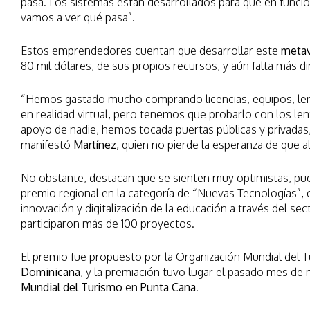
pasa. Los sistemas están desarrollados para que en funció
vamos a ver qué pasa”.
Estos emprendedores cuentan que desarrollar este
meta
80 mil dólares, de sus propios recursos, y aún falta más di
“Hemos gastado mucho comprando licencias, equipos, lent
en realidad virtual, pero tenemos que probarlo con los le
apoyo de nadie, hemos tocada puertas públicas y privadas,
manifestó
Martínez,
quien no pierde la esperanza de que a
No obstante, destacan que se sienten muy optimistas, p
premio regional en la categoría de “Nuevas Tecnologías”, e
innovación y digitalización de la educación a través del sec
participaron más de 100 proyectos.
El premio fue propuesto por la Organización Mundial del 
Dominicana
, y la premiación tuvo lugar el pasado mes de
Mundial del Turismo
en
Punta Cana
.