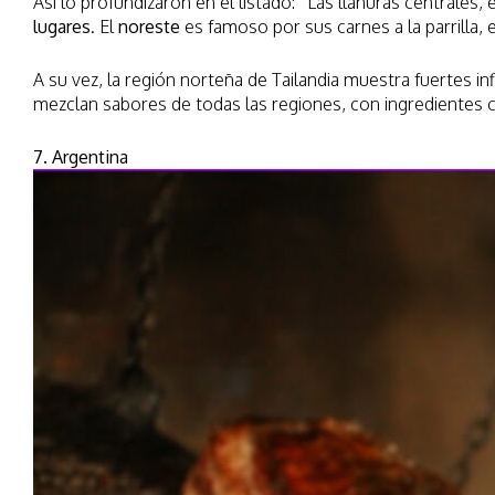
Así lo profundizaron en el listado: “Las llanuras centrales
lugares
. El
noreste
es famoso por sus carnes a la parrilla, 
A su vez, la región norteña de Tailandia muestra fuertes i
mezclan sabores de todas las regiones, con ingredientes co
7. Argentina