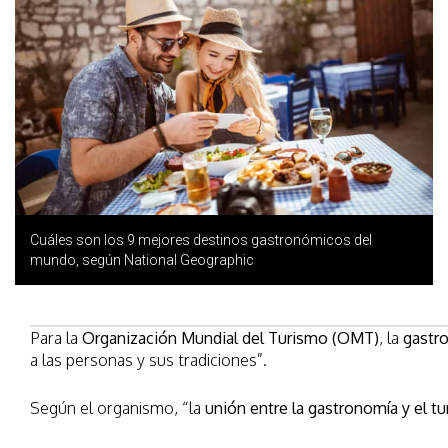
Cuáles son los 9 mejores destinos gastronómicos del
mundo, según National Geographic
Para la
Organización Mundial del Turismo (OMT)
, la
gastr
a las personas y sus tradiciones”.
Según el organismo, “la
unión entre la gastronomía y el t