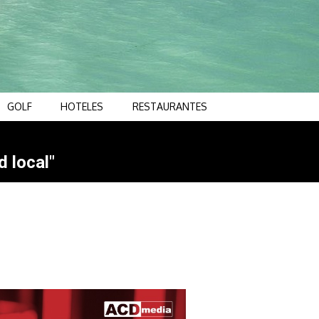
GOLF
HOTELES
RESTAURANTES
d local"