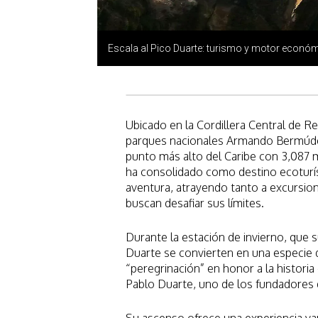
Escala al Pico Duarte: turismo y motor econó
Ubicado en la Cordillera Central de R
parques nacionales Armando Bermúdez
punto más alto del Caribe con 3,087 m
ha consolidado como destino ecoturíst
aventura, atrayendo tanto a excursion
buscan desafiar sus límites.
Durante la estación de invierno, que su
Duarte se convierten en una especie d
“peregrinación” en honor a la historia
Pablo Duarte, uno de los fundadores d