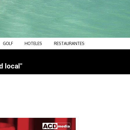
GOLF
HOTELES
RESTAURANTES
d local"