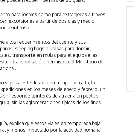
que pueden requerir de más de 20 guías.
tanto para locales como para extranjeros a través
cen excursiones a partir de dos días y medio,
unque intenso.
me a los requerimientos del cliente y sus
pañas, sleeping bags o bolsas para dormir,
ales, transporte en mulas para el equipaje, así
siten transportación, permisos del Ministerio de
acional.
an viajes a este destino en temporada alta, la
expediciones en los meses de enero y febrero, un
sión responde al interés de atraer a un público
uila, sin las aglomeraciones típicas de los fines
guía, explica que estos viajes en temporada baja
ural y menos impactado por la actividad humana.