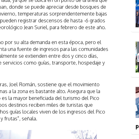
iada, ya que se ubica en un punto de la línea que
 Juan, donde se puede apreciar desde bosques de
invierno, temperaturas sorprendentemente bajas
 pueden registrar descensos de hasta -6 grados
orológico Jean Suriel, para febrero de este año.
no por su alta demanda en esta época, pero el
enta una fuente de ingresos para las comunidades
almente se extienden entre dos y cinco días,
e servicios como guías, transporte, hospedaje y
turas, Joel Román, sostiene que el movimiento
s a la zona es bastante alto. Asegura que la
s la mayor beneficiada del turismo del Pico
bos destinos reciben miles de turistas que
os guías locales viven de los ingresos del Pico
y frutas”, señala.
p