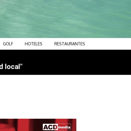
GOLF
HOTELES
RESTAURANTES
d local"