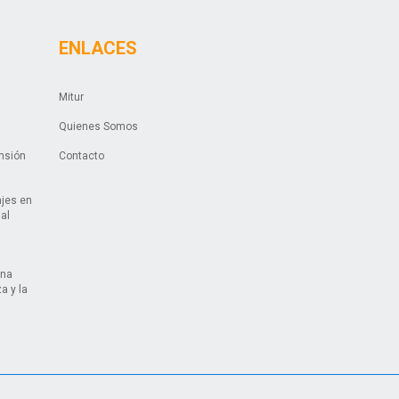
ENLACES
Mitur
Quienes Somos
ansión
Contacto
ajes en
ual
una
a y la