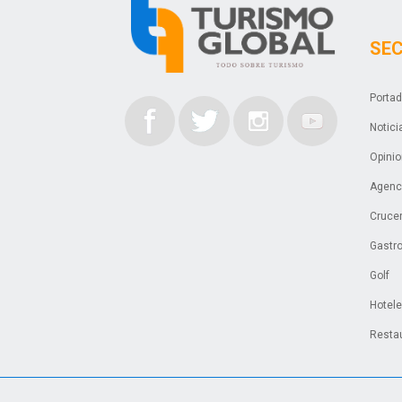
SE
Porta
Notici
Opini
Agenci
Cruce
Gastr
Golf
Hotel
Resta