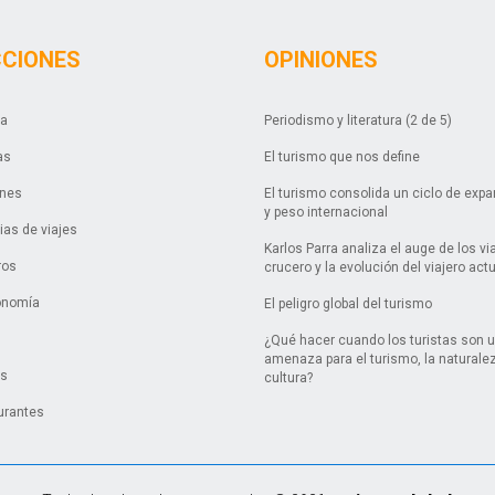
CCIONES
OPINIONES
da
Periodismo y literatura (2 de 5)
as
El turismo que nos define
ones
El turismo consolida un ciclo de exp
y peso internacional
as de viajes
Karlos Parra analiza el auge de los vi
ros
crucero y la evolución del viajero act
onomía
El peligro global del turismo
¿Qué hacer cuando los turistas son 
amenaza para el turismo, la naturalez
es
cultura?
urantes