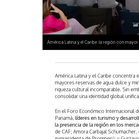
América Latina y el Caribe: la región con mayor 
América Latina y el Caribe concentra e
mayores reservas de agua dulce y mine
riqueza cultural incomparable. Sin em
consolidar una identidad global unifica
En el Foro Económico Internacional de
Panamá,
líderes en turismo y desarro
la presencia de la región en los merc
de CAF; Amora Carbajal Schumacher, 
expresidenta de Promperú; y Gustavo 