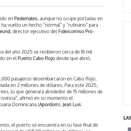
nido en
Pedernales,
aunque no ocupe portadas en
 ha vuelto un hecho “normal” y “rutinario” para
eund,
director ejecutivo del
Fideicomiso Pro-
a del año 2025 se recibieron cerca de 18 mil
ado en el
Puerto Cabo Rojo
desde que abrió,
0,000 pasajeros desembarcaron en Cabo Rojo,
ada en 2 millones de dólares. Para este 2025,
tes, lo que generará alrededor de 15 millones de
provincia”, afirmó en su momento el
tuaria Dominicana (
Apordom
),
Jean Luis
LA
ento, el puerto se encuentra en su fase final de