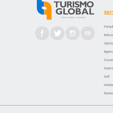
SE
Porta
Notici
Opini
Agenci
Cruce
Gastr
Golf
Hotel
Resta