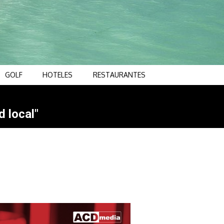
GOLF
HOTELES
RESTAURANTES
d local"