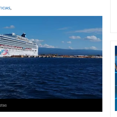
ICIAS
,
stas