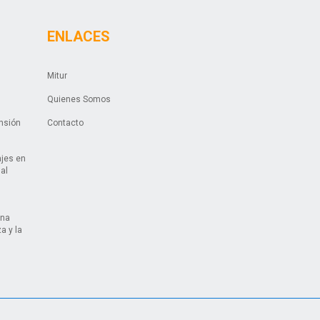
ENLACES
Mitur
Quienes Somos
ansión
Contacto
ajes en
ual
una
a y la