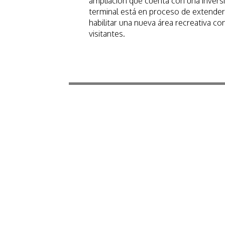
ampliación que cuenta con una inversi
terminal está en proceso de extender
habilitar una nueva área recreativa co
visitantes.