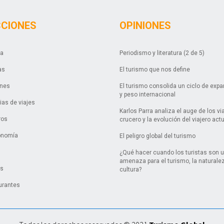
CCIONES
OPINIONES
da
Periodismo y literatura (2 de 5)
as
El turismo que nos define
ones
El turismo consolida un ciclo de exp
y peso internacional
as de viajes
Karlos Parra analiza el auge de los vi
ros
crucero y la evolución del viajero act
onomía
El peligro global del turismo
¿Qué hacer cuando los turistas son 
amenaza para el turismo, la naturalez
es
cultura?
urantes