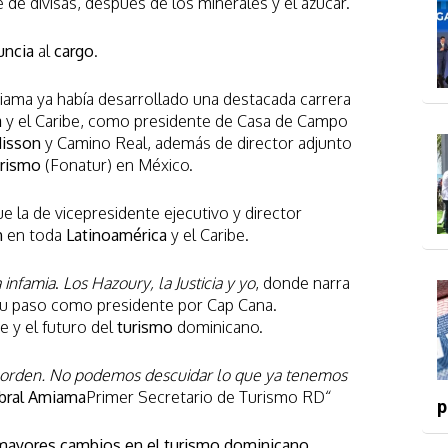
e de divisas, después de los minerales y el azúcar.
uncia
al
cargo
.
ama ya había desarrollado una destacada carrera
a
y el Caribe, como presidente de Casa de Campo
isson
y Camino Real, además de director adjunto
rismo
(Fonatur) en México.
e la de vicepresidente ejecutivo y director
n
en toda
Latinoamérica
y el Caribe.
 infamia
.
Los Hazoury, la Justicia y yo
, donde narra
su paso como presidente por Cap Cana.
 y el futuro del
turismo
dominicano.
n orden. No podemos descuidar lo que ya tenemos
abral Amiama
Primer Secretario de Turismo RD“
p
s mayores cambios en el turismo dominicano