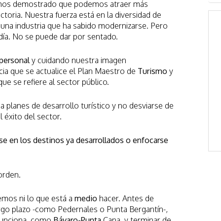
mos demostrado que podemos atraer más
toria. Nuestra fuerza está en la diversidad de
en una industria que ha sabido modernizarse. Pero
 día. No se puede dar por sentado.
personal
y cuidando nuestra imagen
cia que se actualice el Plan Maestro de
Turismo
y
ue se refiere al sector público.
 planes de desarrollo turístico y no desviarse de
 éxito del sector.
se en los destinos ya desarrollados o enfocarse
orden.
mos ni lo que está a
medio
hacer. Antes de
rgo plazo -como Pedernales o Punta Bergantín-,
 funciona, como
Bávaro-Punta
Cana, y terminar de