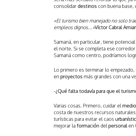
consolidar
destinos
con buena base,
«El turismo bien manejado no solo tra
empleos dignos…»
Víctor Cabral Ami
Samaná, en particular, tiene potencial
el norte. Si se completa ese corredor
Samaná como centro, podríamos logra
Lo primero es terminar lo empezado, 
en
proyectos
más grandes con una vis
-¿Qué falta todavía para que el turi
Varias cosas. Primero, cuidar el
medi
costa de nuestros recursos naturales
turísticas para evitar el caos
urbanísti
mejorar la
formación
del
personal
en t