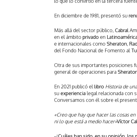
lo que lo convirtió en la tercera fuent
En diciembre de 1981, presentó su
ren
Más allá del sector público,
Cabral
Ami
en el ámbito
privado
en
Latinoaméric
e internacionales como
Sheraton
,
Rad
del Fondo Nacional de Fomento al
Tu
Otra de sus importantes posiciones fu
general de operaciones para
Sherato
En 2021 publicó el
libro
Historia de una
su
experiencia
legal relacionada con 
Conversamos con él sobre el presente
«Creo que hay que hacer las cosas e
ni lo que está a medio hacer»
Víctor C
-¿Cuáles han sido, en su opinión, lo