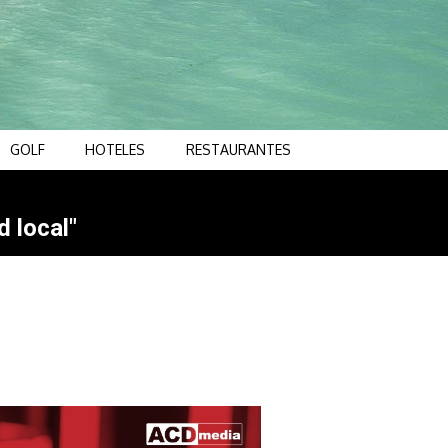
GOLF
HOTELES
RESTAURANTES
d local"