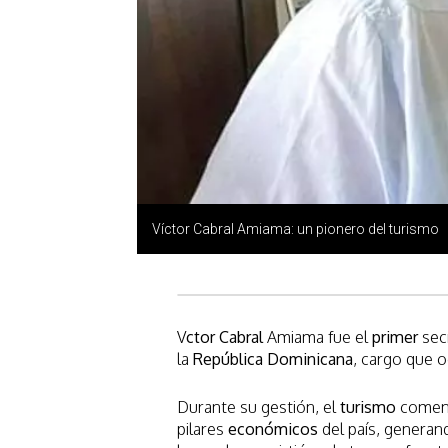
Víctor Cabral Amiama: un pionero del turismo
V
ctor
Cabral
Amiama fue el
primer
sec
la
República
Dominicana
, cargo que o
Durante su gestión, el
turismo
comenz
pilares
económicos
del país, generan