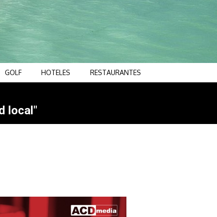
GOLF
HOTELES
RESTAURANTES
d local"