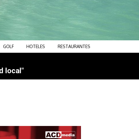
GOLF
HOTELES
RESTAURANTES
d local"