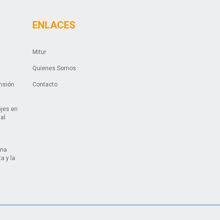
ENLACES
Mitur
Quienes Somos
ansión
Contacto
ajes en
ual
una
a y la