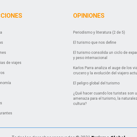
CCIONES
OPINIONES
da
Periodismo y literatura (2 de 5)
as
El turismo que nos define
ones
El turismo consolida un ciclo de exp
y peso internacional
as de viajes
Karlos Parra analiza el auge de los vi
ros
crucero y la evolución del viajero act
onomía
El peligro global del turismo
¿Qué hacer cuando los turistas son 
amenaza para el turismo, la naturalez
es
cultura?
urantes