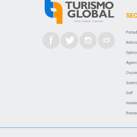
SE
Porta
Notici
Opini
Agenci
Cruce
Gastr
Golf
Hotel
Resta