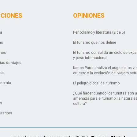
CCIONES
OPINIONES
da
Periodismo y literatura (2 de 5)
as
El turismo que nos define
ones
El turismo consolida un ciclo de exp
y peso internacional
as de viajes
Karlos Parra analiza el auge de los vi
ros
crucero y la evolución del viajero act
onomía
El peligro global del turismo
¿Qué hacer cuando los turistas son 
amenaza para el turismo, la naturalez
es
cultura?
urantes