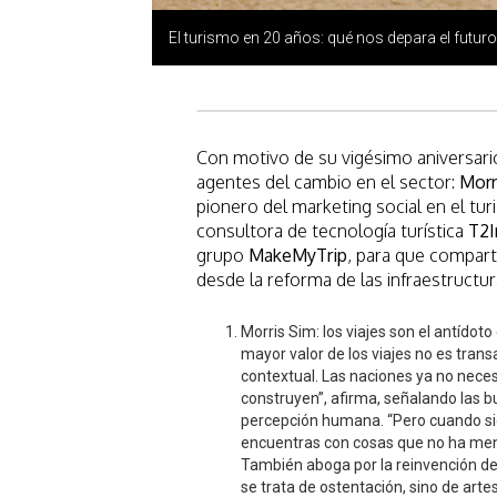
El turismo en 20 años: qué nos depara el futur
Con motivo de su vigésimo aniversari
agentes del cambio en el sector:
Morr
pionero del marketing social en el tu
consultora de tecnología turística
T2I
grupo
MakeMyTrip
, para que compart
desde la reforma de las infraestructu
Morris Sim: los viajes son el antídoto
mayor valor de los viajes no es trans
contextual. Las naciones ya no neces
construyen”, afirma, señalando las b
percepción humana. “Pero cuando sig
encuentras con cosas que no ha men
También aboga por la reinvención den
se trata de ostentación, sino de artes