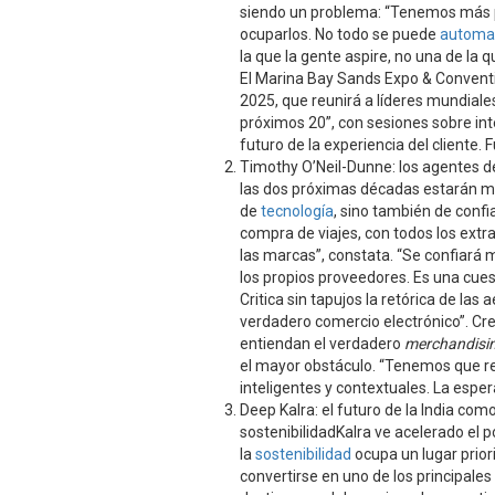
siendo un problema: “Tenemos más p
ocuparlos. No todo se puede
automat
la que la gente aspire, no una de la q
El Marina Bay Sands Expo & Conventi
2025, que reunirá a líderes mundiales
próximos 20”, con sesiones sobre intel
futuro de la experiencia del cliente. 
Timothy O’Neil-Dunne: los agentes d
las dos próximas décadas estarán ma
de
tecnología
, sino también de conf
compra de viajes, con todos los extr
las marcas”, constata. “Se confiará
los propios proveedores. Es una cu
Critica sin tapujos la retórica de las 
verdadero comercio electrónico”. Cr
entiendan el verdadero
merchandisi
el mayor obstáculo. “Tenemos que re
inteligentes y contextuales. La espe
Deep Kalra: el futuro de la India com
sostenibilidadKalra ve acelerado el po
la
sostenibilidad
ocupa un lugar priori
convertirse en uno de los principale