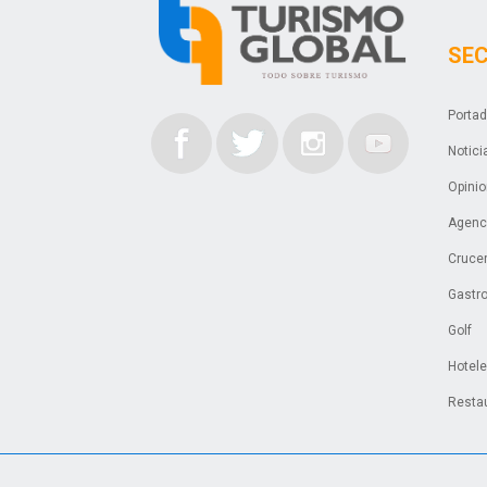
SE
Porta
Notici
Opini
Agenci
Cruce
Gastr
Golf
Hotel
Resta