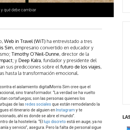
o y qué debe cambiar
o,
Web in Travel (WiT)
ha entrevistado a tres
is Sim
, empresario convertido en educador y
rismo;
Timothy O’Neil-Dunne
, director de la
mpact
; y
Deep Kalra
, fundador y presidente del
an sus predicciones sobre el
futuro de los viajes
,
ras hasta la transformación emocional.
 contra el aislamiento digitalMorris Sim cree que el
accional, sino transformador. “La verdad se ha vuelto
itan cortafuegos; son las personas quienes los
urbujas de las
redes sociales
que están remodelando la
ues el itinerario de alguien en
Instagram
y te
cionado, ahí es donde se abre el mundo”.
LA
tro de la hostelería. “El
lujo discreto
está en auge; ya no
anía y servicio”, asegura. Pero la falta de personal sigue