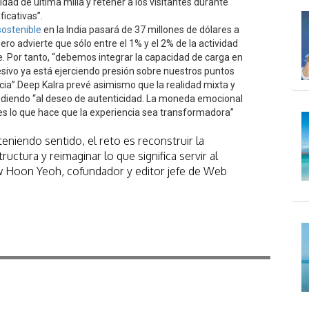
dad de última milla y retener a los visitantes durante
ficativas”.
sostenible
en la India pasará de 37 millones de dólares a
ro advierte que sólo entre el 1% y el 2% de la actividad
. Por tanto, “debemos integrar la capacidad de carga en
cesivo ya está ejerciendo presión sobre nuestros puntos
cia”.Deep Kalra prevé asimismo que la realidad mixta y
ondiendo “al deseo de autenticidad. La moneda emocional
: es lo que hace que la experiencia sea transformadora”
teniendo sentido, el reto es reconstruir la
ructura y reimaginar lo que significa servir al
ew Hoon Yeoh, cofundador y editor jefe de Web