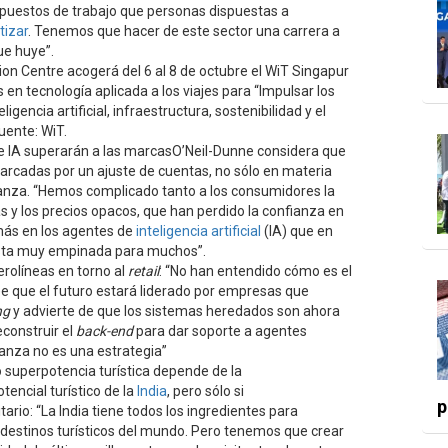
uestos de trabajo que personas dispuestas a
izar
. Tenemos que hacer de este sector una carrera a
ue huye”.
on Centre acogerá del 6 al 8 de octubre el WiT Singapur
 en tecnología aplicada a los viajes para “Impulsar los
igencia artificial, infraestructura, sostenibilidad y el
Fuente: WiT.
e IA superarán a las marcasO’Neil-Dunne considera que
rcadas por un ajuste de cuentas, no sólo en materia
ianza. “Hemos complicado tanto a los consumidores la
as y los precios opacos, que han perdido la confianza en
 más en los agentes de
inteligencia artificial
(IA) que en
esta muy empinada para muchos”.
aerolíneas en torno al
retail
: “No han entendido cómo es el
ee que el futuro estará liderado por empresas que
ng
y advierte de que los sistemas heredados son ahora
construir el
back-end
para dar soporte a agentes
ranza no es una estrategia”
o superpotencia turística depende de la
tencial turístico de la
India
, pero sólo si
p
tario: “La India tiene todos los ingredientes para
s destinos turísticos del mundo. Pero tenemos que crear