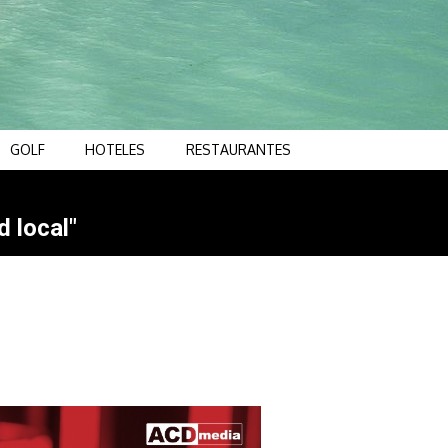
GOLF
HOTELES
RESTAURANTES
d local"