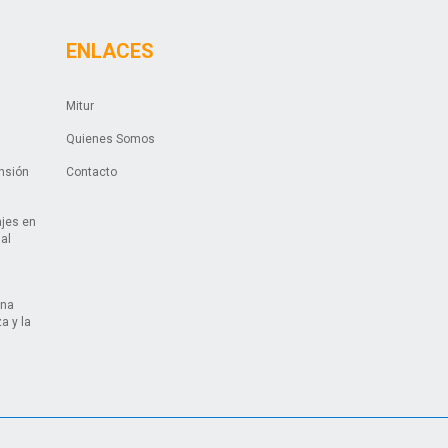
ENLACES
Mitur
Quienes Somos
ansión
Contacto
ajes en
ual
una
a y la