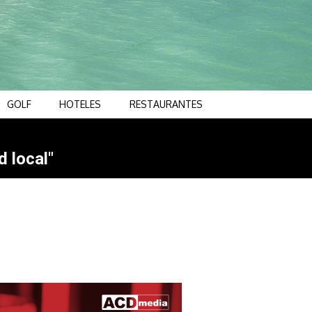
GOLF
HOTELES
RESTAURANTES
d local"