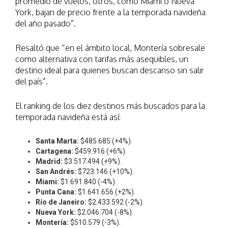
promedio de vuelos, otros, como Miami o Nueva
York, bajan de precio frente a la temporada navideña
del año pasado”.
Resaltó que “en el ámbito local, Montería sobresale
como alternativa con tarifas más asequibles, un
destino ideal para quienes buscan descanso sin salir
del país”.
El ranking de los diez destinos más buscados para la
temporada navideña está así:
Santa Marta:
$485.685 (+4%).
Cartagena:
$459.916 (+6%).
Madrid:
$3.517.494 (+9%).
San Andrés:
$723.146 (+10%).
Miami:
$1.691.840 (-4%).
Punta Cana:
$1.641.656 (+2%).
Río de Janeiro:
$2.433.592 (-2%).
Nueva York:
$2.046.704 (-8%).
Montería:
$510.579 (-3%).