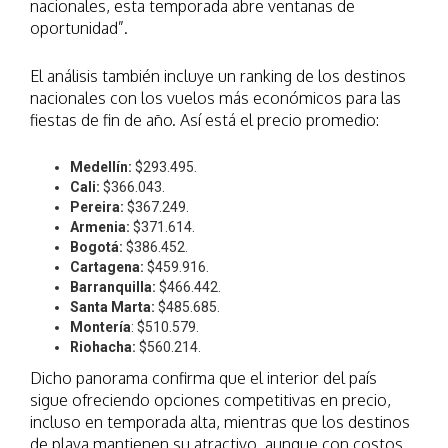
nacionales, esta temporada abre ventanas de
oportunidad”.
El análisis también incluye un ranking de los destinos
nacionales con los vuelos más económicos para las
fiestas de fin de año. Así está el precio promedio:
Medellín:
$293.495.
Cali:
$366.043.
Pereira:
$367.249.
Armenia:
$371.614.
Bogotá:
$386.452.
Cartagena:
$459.916.
Barranquilla:
$466.442.
Santa Marta:
$485.685.
Montería
: $510.579.
Riohacha:
$560.214.
Dicho panorama confirma que el interior del país
sigue ofreciendo opciones competitivas en precio,
incluso en temporada alta, mientras que los destinos
de playa mantienen su atractivo, aunque con costos