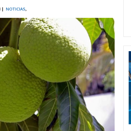
M |
NOTICIAS
,