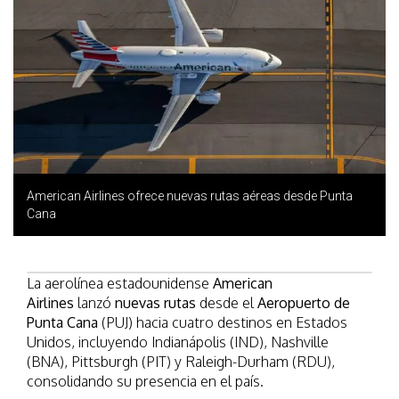
American Airlines ofrece nuevas rutas aéreas desde Punta
Cana
La aerolínea estadounidense
American
Airlines
lanzó
nuevas rutas
desde el
Aeropuerto de
Punta Cana
(PUJ) hacia cuatro destinos en Estados
Unidos, incluyendo Indianápolis (IND), Nashville
(BNA), Pittsburgh (PIT) y Raleigh-Durham (RDU),
consolidando su presencia en el país.