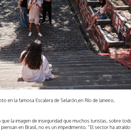
oto en la famosa Escalera de Selarón,en Río de Janeiro,
an que la imagen de inseguridad que muchos turistas, sobre tod
piensan en Brasil, no es un impedimento. “El sector ha atraído