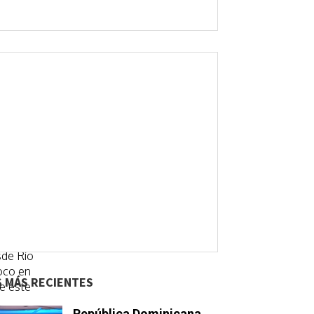
.
e
 sobre
s
or
sde Río
coco en
S MÁS RECIENTES
be este
blemas,
República Dominicana