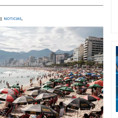
M |
NOTICIAS
,