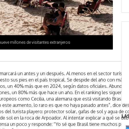
nueve millones de visitantes extranjeros
 marcará un antes y un después. Al menos en el sector turístico
esto sus pies en el país tropical. Se despide del año con más d
eros, un 40% más que en 2024, según datos oficiales. Abundan,
lones, un 80% más que hace un año. En el ranking les siguen lo
uropeos como Cecilia, una alemana que está visitando Brasil p
o este aumento, lo raro es que no haya pasado antes”, dice de
os del turista playero: protector solar, gafas de sol y agua de 
LA
 de sol en la roca de Arpoador. Al intentar explicar a qué se de
piensa un poco y responde: “Yo sé que Brasil tiene muchos pro