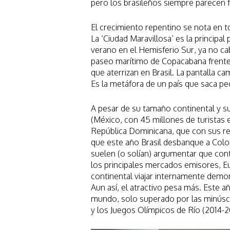
pero los brasileños siempre parecen f
El crecimiento repentino se nota en t
La ‘Ciudad Maravillosa’ es la principa
verano en el Hemisferio Sur, ya no cab
paseo marítimo de Copacabana frente 
que aterrizan en Brasil. La pantalla 
Es la metáfora de un país que saca p
A pesar de su tamaño continental y s
(México, con 45 millones de turistas 
República Dominicana, que con sus res
que este año Brasil desbanque a Colom
suelen (o solían) argumentar que contr
los principales mercados emisores, E
continental viajar internamente demor
Aun así, el atractivo pesa más. Este a
mundo, solo superado por las minúscul
y los Juegos Olímpicos de Río (2014-201