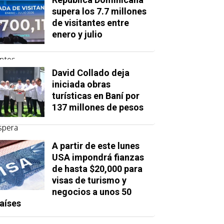
supera los 7.7 millones
de visitantes entre
aneiro.
enero y julio
que del
 el
antes
ones.
David Collado deja
iniciada obras
turísticas en Baní por
137 millones de pesos
espera
adores
A partir de este lunes
jos de
USA impondrá fianzas
de hasta $20,000 para
plan.
visas de turismo y
en el
negocios a unos 50
Fútbol
aíses