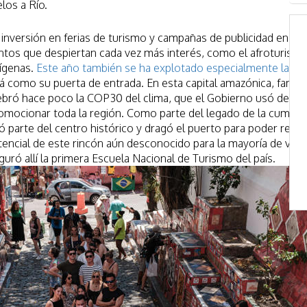
los a Río.
 inversión en ferias de turismo y campañas de publicidad en m
os que despiertan cada vez más interés, como el afroturismo
dígenas.
Este año también se ha explotado especialmente la
á como su puerta de entrada. En esta capital amazónica, famo
lebró hace poco la COP30 del clima, que el Gobierno usó de fo
omocionar toda la región. Como parte del legado de la cumbre,
parte del centro histórico y dragó el puerto para poder recibi
encial de este rincón aún desconocido para la mayoría de visit
uró allí la primera Escuela Nacional de Turismo del país.