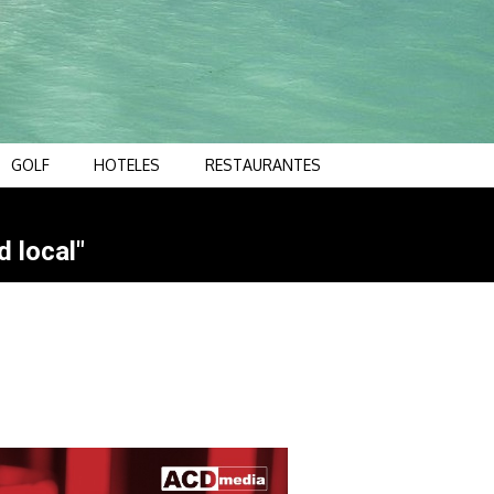
GOLF
HOTELES
RESTAURANTES
d local"