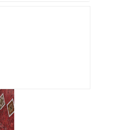
edio
 o el
sa por
rma
 la
r
antes