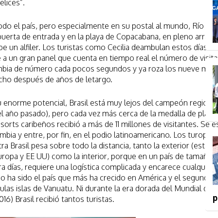
elices”.
odo el país, pero especialmente en su postal al mundo, Río de J
l puerta de entrada y en la playa de Copacabana, en pleno arran
e un alfiler. Los turistas como Cecilia deambulan estos días en
a un gran panel que cuenta en tiempo real el número de visit
cambia de número cada pocos segundos y ya roza los nueve mill
echo después de años de letargo.
u enorme potencial, Brasil está muy lejos del campeón regional
el año pasado), pero cada vez más cerca de la medalla de plata,
orts caribeños recibió a más de 11 millones de visitantes. Se 
bia y entre, por fin, en el podio latinoamericano. Los turoper
a Brasil pesa sobre todo la distancia, tanto la exterior (está le
uropa y EE UU) como la interior, porque en un país de tamaño
a días, requiere una logística complicada y encarece cualquier 
ño ha sido el país que más ha crecido en América y el segundo 
as islas de Vanuatu. Ni durante la era dorada del Mundial de 
p
6) Brasil recibió tantos turistas.