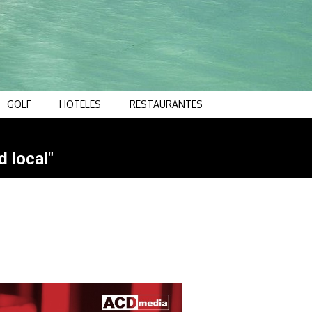
GOLF
HOTELES
RESTAURANTES
d local"