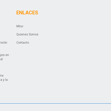
ENLACES
Mitur
Quienes Somos
ansión
Contacto
ajes en
ual
una
a y la