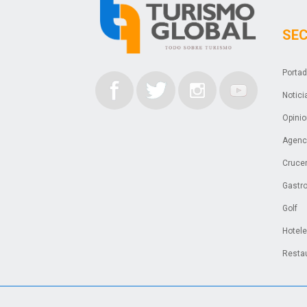
SE
Porta
Notici
Opini
Agenci
Cruce
Gastr
Golf
Hotel
Resta