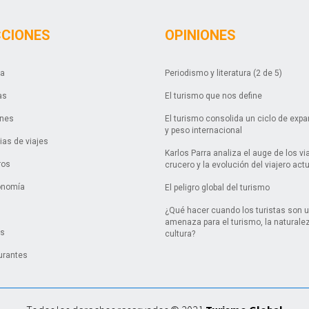
CCIONES
OPINIONES
da
Periodismo y literatura (2 de 5)
as
El turismo que nos define
ones
El turismo consolida un ciclo de exp
y peso internacional
as de viajes
Karlos Parra analiza el auge de los vi
ros
crucero y la evolución del viajero act
onomía
El peligro global del turismo
¿Qué hacer cuando los turistas son 
amenaza para el turismo, la naturalez
es
cultura?
urantes