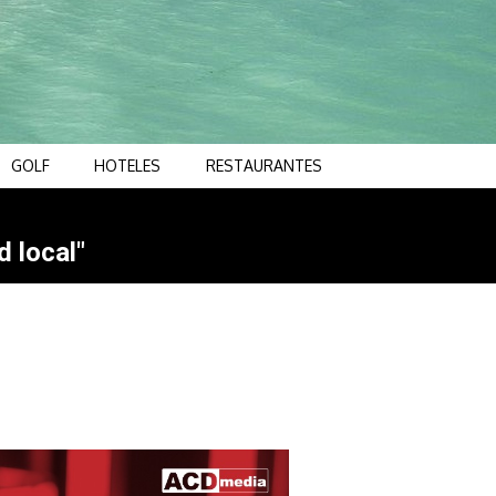
GOLF
HOTELES
RESTAURANTES
d local"