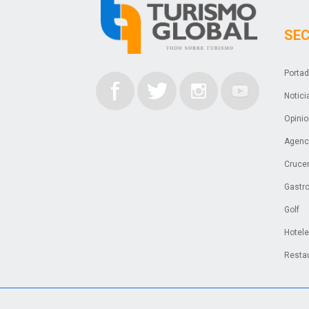
SE
Porta
Notici
Opini
Agenci
Cruce
Gastr
Golf
Hotel
Resta