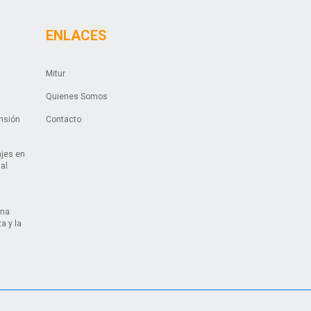
ENLACES
Mitur
Quienes Somos
ansión
Contacto
ajes en
ual
una
a y la