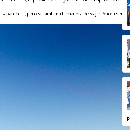
saparecerá, pero sí cambiará la manera de viajar. Ahora será m
p