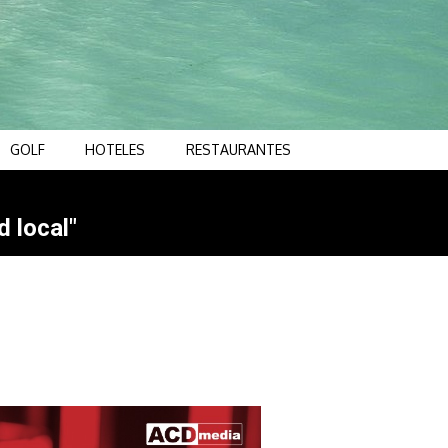
GOLF
HOTELES
RESTAURANTES
d local"