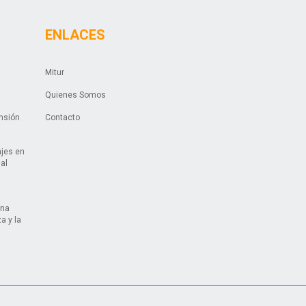
ENLACES
Mitur
Quienes Somos
ansión
Contacto
ajes en
ual
una
a y la