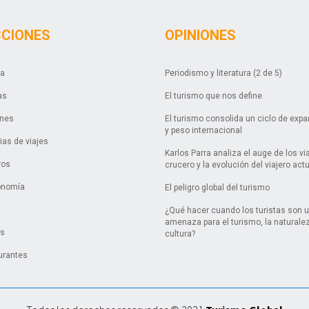
CCIONES
OPINIONES
da
Periodismo y literatura (2 de 5)
as
El turismo que nos define
ones
El turismo consolida un ciclo de exp
y peso internacional
as de viajes
Karlos Parra analiza el auge de los vi
ros
crucero y la evolución del viajero act
onomía
El peligro global del turismo
¿Qué hacer cuando los turistas son 
amenaza para el turismo, la naturalez
es
cultura?
urantes