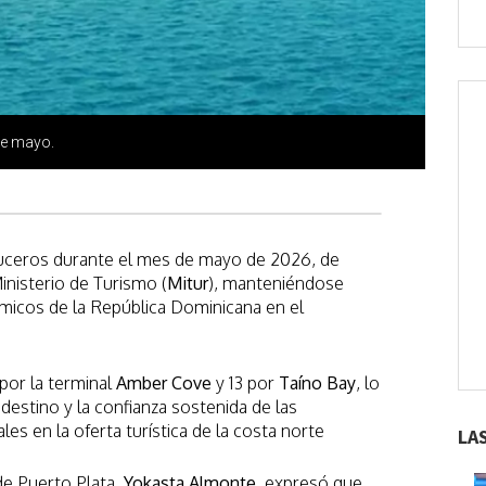
de mayo.
cruceros durante el mes de mayo de 2026, de
Ministerio de Turismo (
Mitur
), manteniéndose
ámicos de la República Dominicana en el
por la terminal
Amber Cove
y 13 por
Taíno Bay
, lo
l destino y la confianza sostenida de las
ales en la oferta turística de la costa norte
LA
de Puerto Plata,
Yokasta Almonte
, expresó que