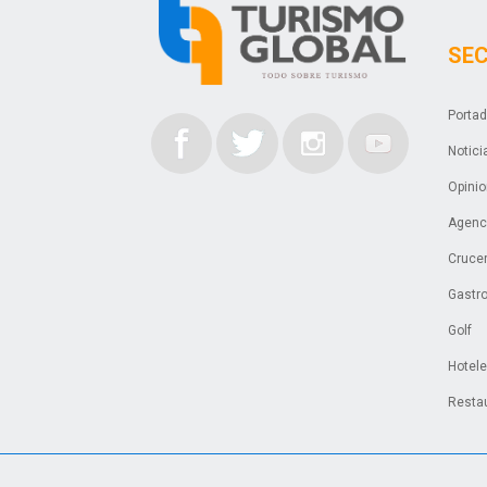
SE
Porta
Notici
Opini
Agenci
Cruce
Gastr
Golf
Hotel
Resta