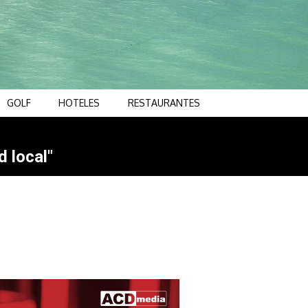
GOLF
HOTELES
RESTAURANTES
d local"