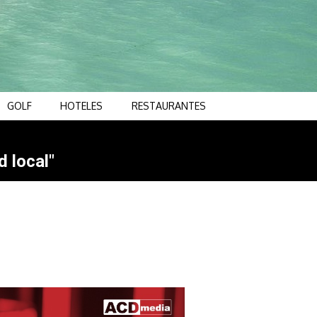
GOLF
HOTELES
RESTAURANTES
d local"