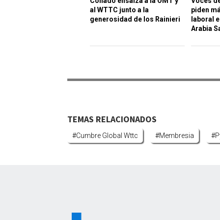
Collado ensalza a la OMT y
Voces de
al WTTC junto a la
piden má
generosidad de los Rainieri
laboral 
Arabia S
TEMAS RELACIONADOS
#cumbre Global Wttc
#membresia
#p