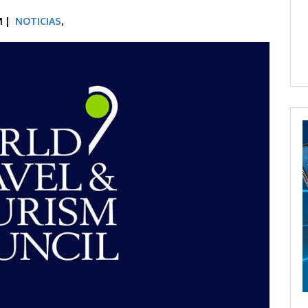
M |
NOTICIAS
,