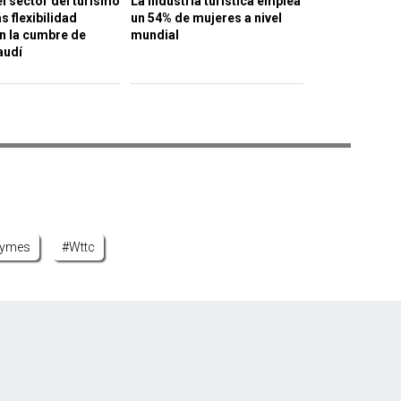
l sector del turismo
La industria turística emplea
s flexibilidad
un 54% de mujeres a nivel
en la cumbre de
mundial
audí
ymes
#wttc