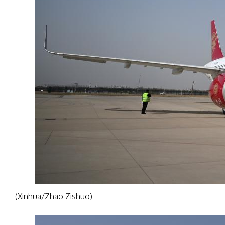
(Xinhua/Zhao Zishuo)