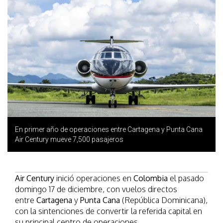
En primer año de operaciones entre Cartagena y Punta Cana
Air Century mueve 7,500 pasajeros
Air Century
inició operaciones en
Colombia
el pasado
domingo 17 de diciembre, con vuelos directos
entre
Cartagena
y
Punta Cana
(República Dominicana),
con la sintenciones de convertir la referida capital en
su principal centro de operaciones.