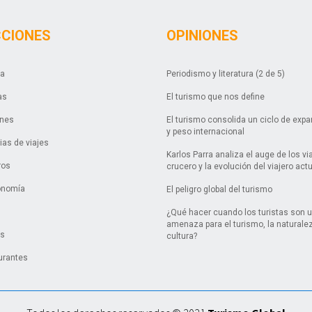
CCIONES
OPINIONES
da
Periodismo y literatura (2 de 5)
as
El turismo que nos define
ones
El turismo consolida un ciclo de exp
y peso internacional
as de viajes
Karlos Parra analiza el auge de los vi
ros
crucero y la evolución del viajero act
onomía
El peligro global del turismo
¿Qué hacer cuando los turistas son 
amenaza para el turismo, la naturalez
es
cultura?
urantes