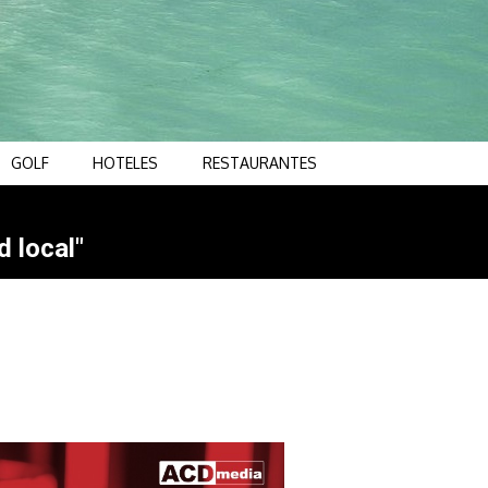
GOLF
HOTELES
RESTAURANTES
d local"