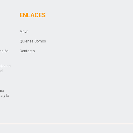
ENLACES
Mitur
Quienes Somos
ansión
Contacto
ajes en
ual
una
a y la