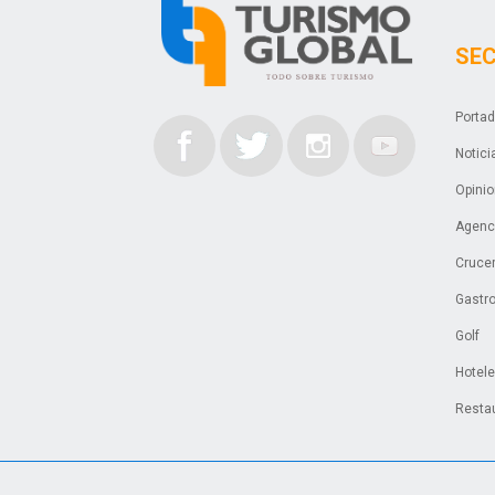
SE
Porta
Notici
Opini
Agenci
Cruce
Gastr
Golf
Hotel
Resta